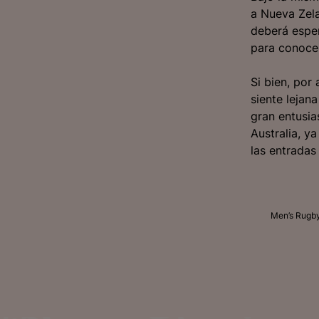
a Nueva Zel
deberá esper
para conocer
Si bien, por
siente lejan
gran entusia
Australia, y
las entradas 
Men’s Rugby 