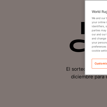
s
World Rug
We and our t
R
your online 
identifiers,
parties may 
our and our 
and change 
Cu
your persona
preferences 
cookie setti
Customi
El sorteo de la R
diciembre para 