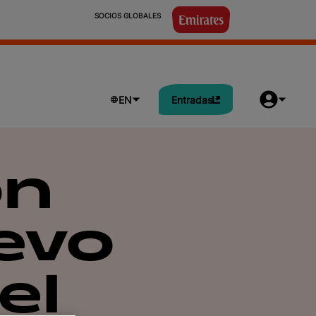
                            SOCIOS GLOBALES

EN
Entradas
ón
evo
el