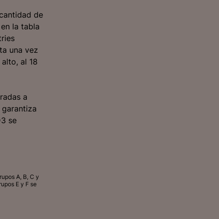
 cantidad de
en la tabla
ries
ta una vez
alto, al 18
tradas a
 garantiza
D3 se
rupos A, B, C y
rupos E y F se