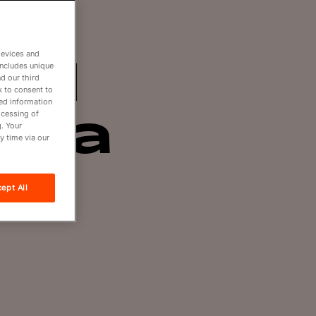
la
devices and
ld
includes unique
d our third
k to consent to
led information
ocessing of
ina
. Your
y time via our
ept All
de