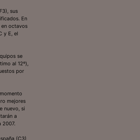
F3), sus
ficados. En
n en octavos
 y E, el
equipos se
timo al 12º),
uestos por
l momento
tro mejores
e nuevo, si
ntarán a
a 2007.
España (C3)