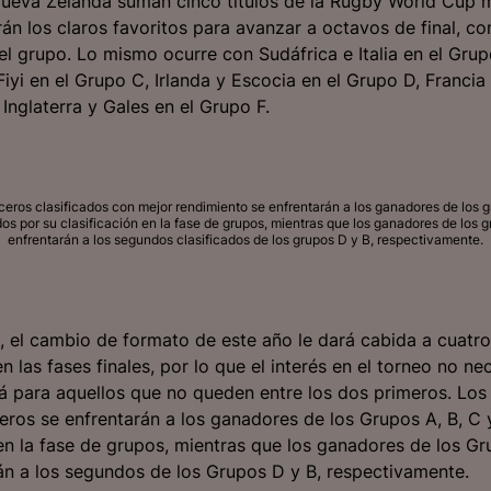
Nueva Zelanda suman cinco títulos de la Rugby World Cup 
erán los claros favoritos para avanzar a octavos de final, 
l grupo. Lo mismo ocurre con Sudáfrica e Italia en el Grup
Fiyi en el Grupo C, Irlanda y Escocia en el Grupo D, Franci
 Inglaterra y Gales en el Grupo F.
ceros clasificados con mejor rendimiento se enfrentarán a los ganadores de los g
os por su clasificación en la fase de grupos, mientras que los ganadores de los g
enfrentarán a los segundos clasificados de los grupos D y B, respectivamente.
 el cambio de formato de este año le dará cabida a cuatr
en las fases finales, por lo que el interés en el torneo no n
 para aquellos que no queden entre los dos primeros. Los
eros se enfrentarán a los ganadores de los Grupos A, B, C 
en la fase de grupos, mientras que los ganadores de los Gr
án a los segundos de los Grupos D y B, respectivamente.