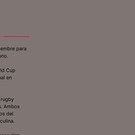
ciembre para
uno.
rld Cup
al en
 rugby
ks. Ambos
os del
ulina.