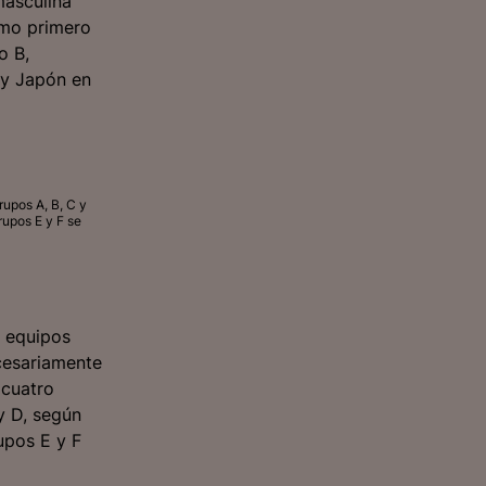
masculina
como primero
o B,
a y Japón en
rupos A, B, C y
rupos E y F se
o equipos
ecesariamente
 cuatro
y D, según
upos E y F