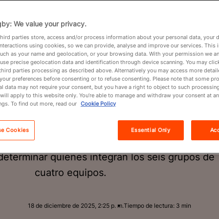
orteo de 
by: We value your privacy.
hird parties store, access and/or process information about your personal data, your 
ugby Wor
interactions using cookies, so we can provide, analyse and improve our services. This 
 such as your name and geolocation, or your browsing data. With your permission we an
use precise geolocation data and identification through device scanning. You may clic
third parties processing as described above. Alternatively you may access more detai
your preferences before consenting or to refuse consenting. Please note that some pr
p Mascul
l data may not require your consent, but you have a right to object to such processing
will apply to this website only. You’re able to manage and withdraw your consent at an
ngs. To find out more, read our
Cookie Policy
se Cookies
Essential Only
Acc
ugby World Cup 2027 se realizó en Sídney el 3 
determinar quienes integran los seis grupos de
cuatro equipos.
18 de diciembre de 2025, 2:25 p. m.
Tiempo de lectura: 3 min