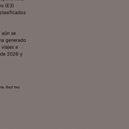
os (E3)
clasificados
a aún se
 ha generado
 viajes a
o de 2026 y
ime. Best two