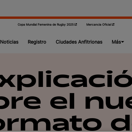
Copa Mundial Femenina de Rugby 2025
Mercancia Oficial
Noticias
Registro
Ciudades Anfitrionas
Más
Grupos
xplicaci
Videos
bre el nu
Calificación
Acerca
ormato d