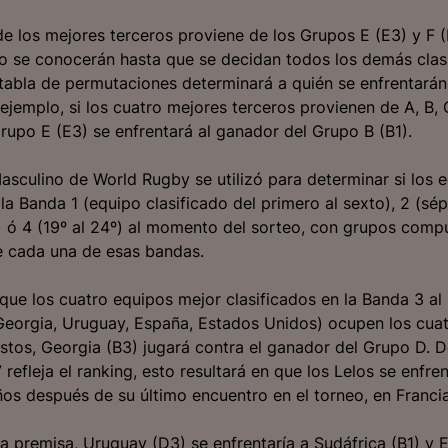
de los mejores terceros proviene de los Grupos E (E3) y F (
 se conocerán hasta que se decidan todos los demás clasi
 tabla de permutaciones determinará a quién se enfrentará
 ejemplo, si los cuatro mejores terceros provienen de A, B, C
rupo E (E3) se enfrentará al ganador del Grupo B (B1).
asculino de World Rugby se utilizó para determinar si los 
la Banda 1 (equipo clasificado del primero al sexto), 2 (sép
º) ó 4 (19º al 24º) al momento del sorteo, con grupos comp
e cada una de esas bandas.
ue los cuatro equipos mejor clasificados en la Banda 3 a
Georgia, Uruguay, España, Estados Unidos) ocupen los cua
stos, Georgia (B3) jugará contra el ganador del Grupo D. D
refleja el ranking, esto resultará en que los Lelos se enfre
ños después de su último encuentro en el torneo, en Franci
a premisa, Uruguay (D3) se enfrentaría a Sudáfrica (B1) y 