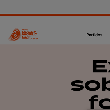
Partidos
E
so
f