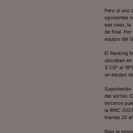
Pero si uno 
oponentes no
ese caso, la
de final. Por
equipo del G
El Ranking M
ubicaban en 
3 (13º al 18
un equipo d
Suponiendo q
del sorteo (
terceros pue
la RWC 2027 
Irlanda 20 a
Bajo la mism