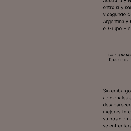
Australia y 
entre sí y s
y segundo de
Argentina y 
el Grupo E e
Los cuatro ter
D, determinad
Sin embargo,
adicionales 
desaparecerá
mejores terc
su posición 
se enfrentar