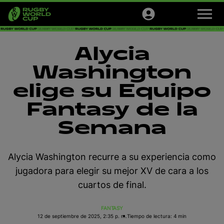
M
e
n
u
Torneos
Alycia
Tickets
Washington
elige su Equipo
Official Store
Fantasy de la
Newsletter
Semana
Español
Alycia Washington recurre a su experiencia como
jugadora para elegir su mejor XV de cara a los
cuartos de final.
FANTASY
12 de septiembre de 2025, 2:35 p. m.
Tiempo de lectura: 4 min