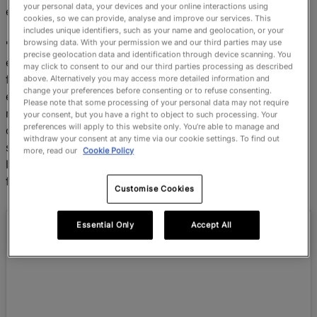
your personal data, your devices and your online interactions using
equipo al que venías mirando jugar por años".
cookies, so we can provide, analyse and improve our services. This
includes unique identifiers, such as your name and geolocation, or your
browsing data. With your permission we and our third parties may use
"Ganamos y fue un logro increíble. Ese fue un momento
precise geolocation data and identification through device scanning. You
en mi carrera en el que creo que nunca estuve más en
may click to consent to our and our third parties processing as described
forma que aquel día que pisé la cancha. Éramos un
above. Alternatively you may access more detailed information and
change your preferences before consenting or to refuse consenting.
equipo muy atlético y, como segunda línea, yo estaba
Please note that some processing of your personal data may not require
marcando 5.20 en el bronco test. En ese torneo, nuestro
your consent, but you have a right to object to such processing. Your
preferences will apply to this website only. You’re able to manage and
objetivo en el último partido de la fase de grupos era
withdraw your consent at any time via our cookie settings. To find out
simplemente conseguir un punto bonus contra
more, read our
Cookie Policy
Inglaterra, porque eso nos metía en el top cuatro y en la
fase de eliminación.”
Customise Cookies
Essential Only
Accept All