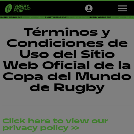
M
e
n
u
Torneos
Términos y
Tickets
Condiciones de
Uso del Sitio
Official Store
Web Oficial de la
Newsletter
Copa del Mundo
de Rugby
Español
Click here to view our
privacy policy >>