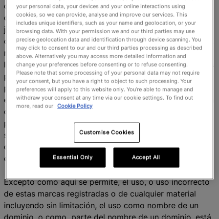
de la Webb Ellis Cup son marcas registradas propiedad
your personal data, your devices and your online interactions using
cookies, so we can provide, analyse and improve our services. This
de Rugby World Cup Limited y están registradas en
includes unique identifiers, such as your name and geolocation, or your
jurisdicciones de todo el mundo. Además, todos los
browsing data. With your permission we and our third parties may use
precise geolocation data and identification through device scanning. You
derechos de los nombres del torneo, trofeos principales,
may click to consent to our and our third parties processing as described
nombres de compañías, denominaciones comerciales,
above. Alternatively you may access more detailed information and
logos, envases de productos y diseños de RWC o de sus
change your preferences before consenting or to refuse consenting.
Please note that some processing of your personal data may not require
patrocinadores oficiales, concesionarios, proveedores o
your consent, but you have a right to object to such processing. Your
productos o servicios de terceras partes, pertenecen
preferences will apply to this website only. You’re able to manage and
withdraw your consent at any time via our cookie settings. To find out
exclusivamente a RWC o a dichas terceras partes, según
more, read our
Cookie Policy
corresponda, o a sus respectivos propietarios, y están
protegidos por las leyes nacionales e internacionales,
Customise Cookies
según corresponda, contra la reproducción, imitación,
desintegración o usos que se presten a confusión, o
engañosos.
Essential Only
Accept All
Excepto como aquí se permite, el uso, o uso incorrecto
de estas marcas registradas o de cualquier material
incluyendo sin limitación, el uso como nombre de un
dominio, o como parte del nombre de un dominio, está