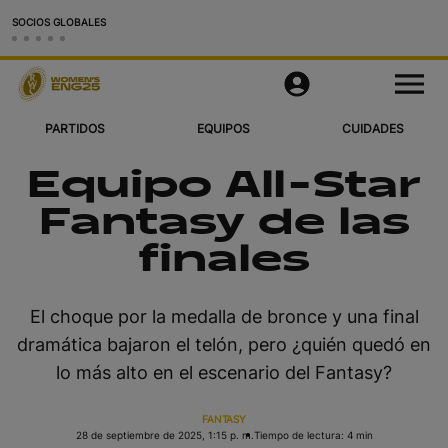
SOCIOS GLOBALES
Partidos
M
e
n
u
PARTIDOS
EQUIPOS
CUIDADES
Equipos
Equipo All-Star
Ciudades y Estadios
Fantasy de las
Videos
finales
Más
El choque por la medalla de bronce y una final
Aplicación Oficial
dramática bajaron el telón, pero ¿quién quedó en
lo más alto en el escenario del Fantasy?
Official Store
RWC27
FANTASY
28 de septiembre de 2025, 1:15 p. m.
Tiempo de lectura: 4 min