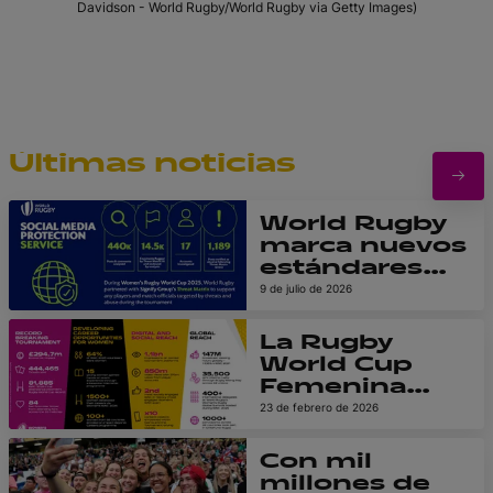
Davidson - World Rugby/World Rugby via Getty Images)
Últimas noticias
World Rugby
marca nuevos
estándares
globales en la
9 de julio de 2026
protección
del abuso en
La Rugby
línea a
World Cup
jugadores y
Femenina
oficiales de
2025 deja un
23 de febrero de 2026
partido en la
poderoso
Rugby World
legado; un
Con mil
Cup
informe
millones de
Femenina