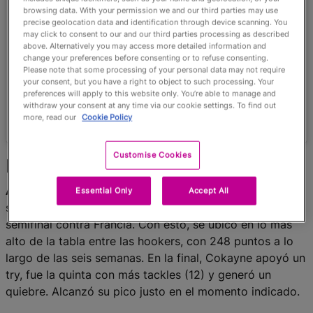
browsing data. With your permission we and our third parties may use
precise geolocation data and identification through device scanning. You
may click to consent to our and our third parties processing as described
above. Alternatively you may access more detailed information and
change your preferences before consenting or to refuse consenting.
Please note that some processing of your personal data may not require
your consent, but you have a right to object to such processing. Your
preferences will apply to this website only. You’re able to manage and
withdraw your consent at any time via our cookie settings. To find out
more, read our
Cookie Policy
Een bericht gedeeld door Rugby World Cup (@rugbyworldcup)
Customise Cookies
Hooker
Amy Cokayne (68 pts)
tuvo su mejor partido del torneo,
Essential Only
Accept All
superando los 67 puntos que había sumado en la
semifinal contra Francia. Con esto, se ubicó en lo más
alto de la tabla entre las hookers, con 248 puntos a lo
largo de las seis semanas. En la final, Cokayne apoyó un
try, fue la quinta con más tackles (12) y generó un
quiebre. Alcanzó su pico justo en el momento indicado.