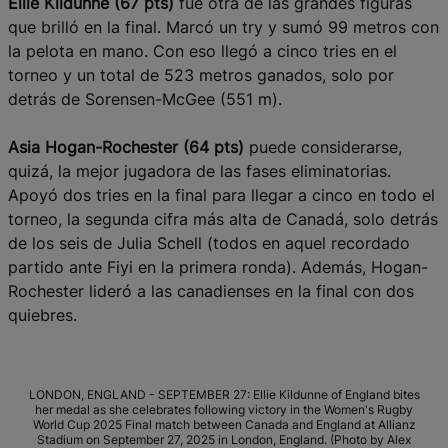
Ellie Kildunne (67 pts)
fue otra de las grandes figuras
que brilló en la final. Marcó un try y sumó 99 metros con
la pelota en mano. Con eso llegó a cinco tries en el
torneo y un total de 523 metros ganados, solo por
detrás de Sorensen-McGee (551 m).
Asia Hogan-Rochester (64 pts)
puede considerarse,
quizá, la mejor jugadora de las fases eliminatorias.
Apoyó dos tries en la final para llegar a cinco en todo el
torneo, la segunda cifra más alta de Canadá, solo detrás
de los seis de Julia Schell (todos en aquel recordado
partido ante Fiyi en la primera ronda). Además, Hogan-
Rochester lideró a las canadienses en la final con dos
quiebres.
LONDON, ENGLAND - SEPTEMBER 27: Ellie Kildunne of England bites
her medal as she celebrates following victory in the Women's Rugby
World Cup 2025 Final match between Canada and England at Allianz
Stadium on September 27, 2025 in London, England. (Photo by Alex