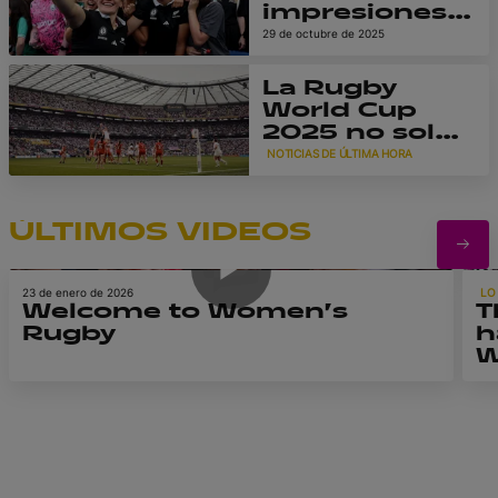
destaca el
impresiones y
2025
positivo
nuevas
29 de octubre de 2025
impacto en el
estrellas, la
rugby en
Rugby World
La Rugby
Inglaterra y a
Cup
World Cup
nivel global.
Femenina
2025 no solo
2025 cambió
'elevó el
NOTICIAS DE ÚLTIMA HORA
el rugby para
29 de septiembre de 2025
listón, sino
siempre
que se volvió
a la
ÚLTIMOS VIDEOS
1m 23s
estratósfera.'
23 de enero de 2026
LO
Welcome to Women’s
T
Rugby
h
W
R