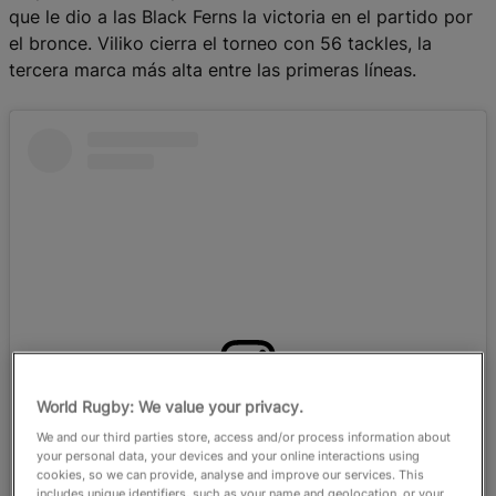
que le dio a las Black Ferns la victoria en el partido por
el bronce. Viliko cierra el torneo con 56 tackles, la
tercera marca más alta entre las primeras líneas.
World Rugby: We value your privacy.
Dit bericht op Instagram bekijken
We and our third parties store, access and/or process information about
your personal data, your devices and your online interactions using
cookies, so we can provide, analyse and improve our services. This
includes unique identifiers, such as your name and geolocation, or your