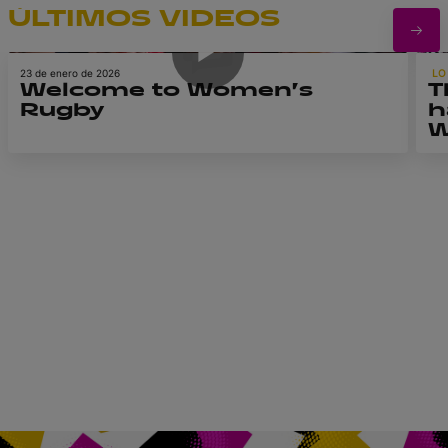
a la
ÚLTIMOS VIDEOS
1m 23s
estratósfera.'
23 de enero de 2026
LO
Welcome to Women’s
T
Rugby
h
W
R