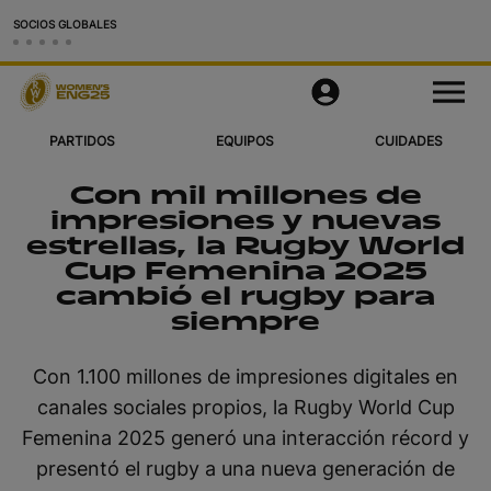
SOCIOS GLOBALES
Partidos
M
e
n
u
PARTIDOS
EQUIPOS
CUIDADES
Equipos
Con mil millones de
Ciudades y Estadios
impresiones y nuevas
estrellas, la Rugby World
Videos
Cup Femenina 2025
cambió el rugby para
Más
siempre
Aplicación Oficial
Con 1.100 millones de impresiones digitales en
canales sociales propios, la Rugby World Cup
Official Store
Femenina 2025 generó una interacción récord y
RWC27
presentó el rugby a una nueva generación de