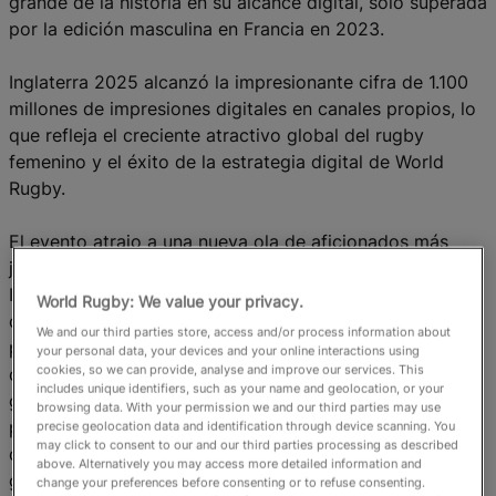
grande de la historia en su alcance digital, solo superada
por la edición masculina en Francia en 2023.
Inglaterra 2025 alcanzó la impresionante cifra de 1.100
millones de impresiones digitales en canales propios, lo
que refleja el creciente atractivo global del rugby
femenino y el éxito de la estrategia digital de World
Rugby.
El evento atrajo a una nueva ola de aficionados más
jóvenes y diversos, especialmente en TikTok e
Instagram, donde las mujeres representaron dos tercios
World Rugby: We value your privacy.
de todos los nuevos seguidores. Este aumento de la
We and our third parties store, access and/or process information about
participación se reflejó en las redes sociales oficiales,
your personal data, your devices and your online interactions using
cookies, so we can provide, analyse and improve our services. This
que acumularon 31,1 millones de interacciones (me
includes unique identifiers, such as your name and geolocation, or your
gusta, compartidos y comentarios) a partir de 8.760
browsing data. With your permission we and our third parties may use
publicaciones, lo que demuestra el creciente atractivo
precise geolocation data and identification through device scanning. You
may click to consent to our and our third parties processing as described
del torneo y su resonancia cultural entre una audiencia
above. Alternatively you may access more detailed information and
global más amplia.
change your preferences before consenting or to refuse consenting.