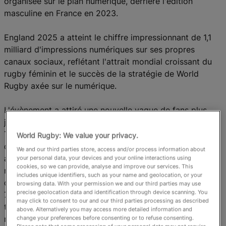
organisée sur le plan numérique, derrière l'édition
masculine en France en 2023.
England 2025 a atteint le chiffre impressionnant de 1,1
milliard d'impressions numériques sur ses propres
canaux sociaux, reflétant l'attrait mondial croissant du
rugby féminin et le succès de la stratégie de World
Rugby axée sur le numérique.
L'évènement a attiré une nouvelle vague de fans plus
jeunes et d'origines plus diversifiées, en particulier sur
TikTok et Instagram, les fans féminin représentant les
World Rugby: We value your privacy.
deux tiers de tous les nouveaux abonnés. Cette forte
We and our third parties store, access and/or process information about
augmentation de l'engagement s'est reflétée sur les
your personal data, your devices and your online interactions using
cookies, so we can provide, analyse and improve our services. This
réseaux sociaux officiels, qui ont enregistré 31,1 millions
includes unique identifiers, such as your name and geolocation, or your
d'interactions (likes, partages et commentaires) pour 8
browsing data. With your permission we and our third parties may use
precise geolocation data and identification through device scanning. You
760 publications, démontrant l'attrait croissant du
may click to consent to our and our third parties processing as described
tournoi et sa portée culturelle auprès d'un public
above. Alternatively you may access more detailed information and
mondial plus large.
change your preferences before consenting or to refuse consenting.