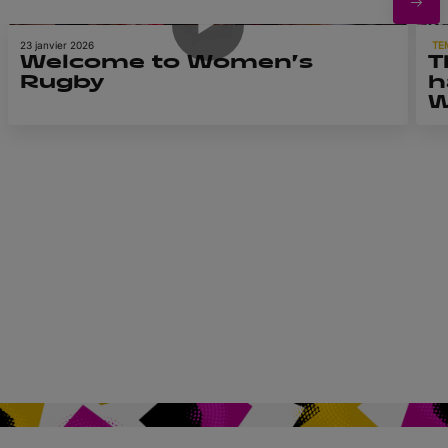
stratosphériq
ue »
23 janvier 2026
TE
Welcome to Women’s
T
Rugby
h
W
R