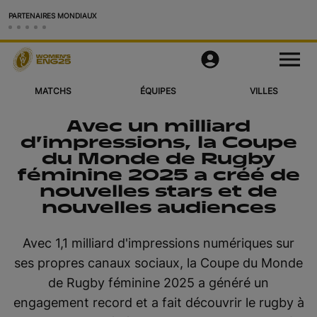
PARTENAIRES MONDIAUX
Matchs
M
e
n
u
MATCHS
ÉQUIPES
VILLES
Équipes
Avec un milliard
Villes et Stades
d'impressions, la Coupe
du Monde de Rugby
Vidéos
féminine 2025 a créé de
nouvelles stars et de
Voir Plus
nouvelles audiences
Application Officielle
Avec 1,1 milliard d'impressions numériques sur
ses propres canaux sociaux, la Coupe du Monde
Official Store
de Rugby féminine 2025 a généré un
RWC27
engagement record et a fait découvrir le rugby à